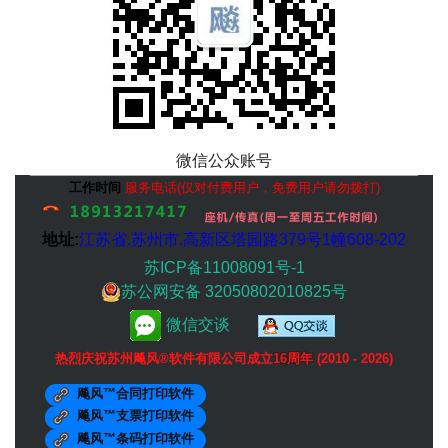
微信公众账号
工作时间
服务电话(仅对付费用户，免费用户请勿拨打)
地址:
江苏省.
苏州市
.高新区塔园路379号1幢608-202
苏ICP备11008091号-1
苏公网安备 32050802010825号
微信交谈
热烈庆祝苏州飚风®软件有限公司成立
16周年
(2010 - 2026)
飚风™合同打印软件
飚风™支票打印软件
飚风™条码打印软件