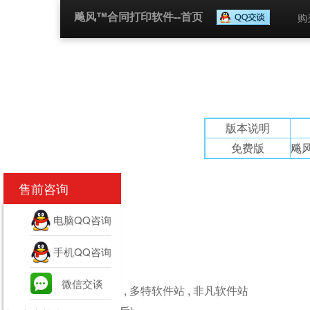
飚风™合同打印软件--首页
购
版本说明
免费版
飚
售前咨询
电脑QQ咨询
手机QQ咨询
合作网站:
微信交谈
,
华军软件园
,
多特软件站
,
非凡软件站