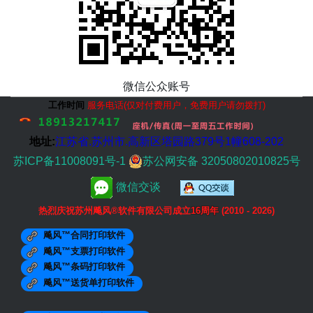
微信公众账号
工作时间
服务电话(仅对付费用户，免费用户请勿拨打)
地址:
江苏省.
苏州市
.高新区塔园路379号1幢608-202
苏ICP备11008091号-1
苏公网安备 32050802010825号
微信交谈
热烈庆祝苏州飚风®软件有限公司成立
16周年
(2010 - 2026)
飚风™合同打印软件
飚风™支票打印软件
飚风™条码打印软件
飚风™送货单打印软件